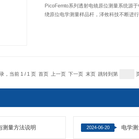
PicoFemto系列透射电镜原位测量系统源
绕原位电学测量样品杆，泽攸科技不断进
低温等多种原位功能样品杆，产品覆盖国
澳大利亚科研市场。
记录，当前 1 / 1 页 首页 上一页 下一页 末页 跳转到第
与测量方法说明
电学测
2024-06-20