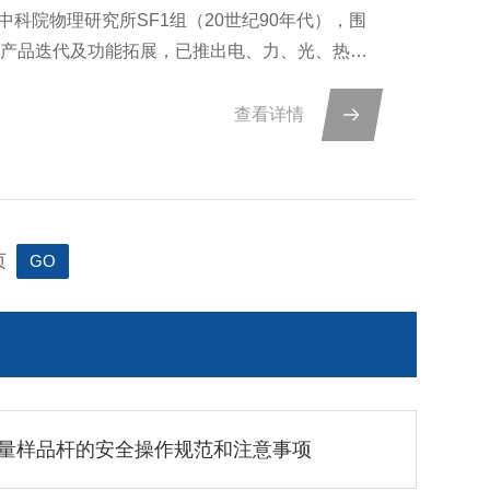
于中科院物理研究所SF1组（20世纪90年代），围
行产品迭代及功能拓展，已推出电、力、光、热、
内原位电镜市场的同时也远销美国、英国、德国及
查看详情
页
量样品杆的安全操作规范和注意事项