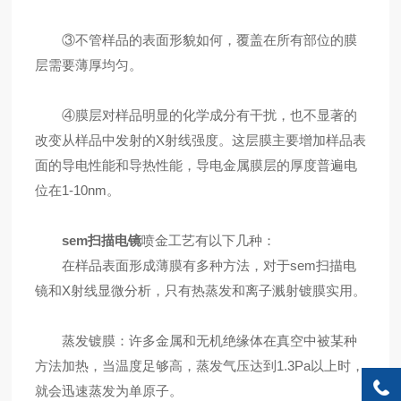
③不管样品的表面形貌如何，覆盖在所有部位的膜
层需要薄厚均匀。
④膜层对样品明显的化学成分有干扰，也不显著的
改变从样品中发射的X射线强度。这层膜主要增加样品表
面的导电性能和导热性能，导电金属膜层的厚度普遍电
位在1-10nm。
sem扫描电镜
喷金工艺有以下几种：
在样品表面形成薄膜有多种方法，对于sem扫描电
镜和X射线显微分析，只有热蒸发和离子溅射镀膜实用。
蒸发镀膜：许多金属和无机绝缘体在真空中被某种
方法加热，当温度足够高，蒸发气压达到1.3Pa以上时，
就会迅速蒸发为单原子。