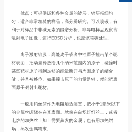
优点：可提供碳和多种金属的镀层，镀层精细均
匀，适合非常粗糙的样品，高分辨研究。可以喷碳，有
利于对样品中非碳元素的能谱分析。非导电样品观察背
散射电子图像，进行EBSD分析，也应该喷碳处理。
离子溅射镀膜：高能离子或者中性原子撞击某个靶
材表面，把动量释放给几个纳米范围内的原子，碰撞时
某些靶材原子得到足够的能量断开与周围原子的结合
健，并且被移位。如果撞击原子的力量足够，就能把表
面原子溅射出靶材。
一般用钨丝篮作为电阻加热装置，把小于1毫米以下
的金属丝缠绕在在其表面。就像在白炽灯灯丝上，或者
电炉的加热丝上加上需要蒸发的金属；也有用加热坩
埚，蒸发金属粉末。