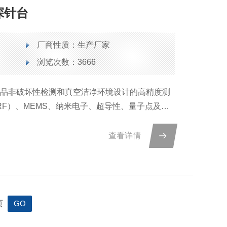
区探针台
厂商性质：生产厂家
浏览次数：3666
样品非破坏性检测和真空洁净环境设计的高精度测
RF）、MEMS、纳米电子、超导性、量子点及量
先进的液氦压缩机制冷技术，无需灌装液氦即可实
达6.5K，控温稳定性优于±0.05K，确保实验数据
查看详情
页