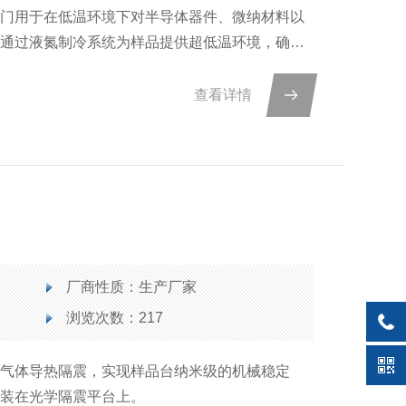
专门用于在低温环境下对半导体器件、微纳材料以
它通过液氮制冷系统为样品提供超低温环境，确保
测量。这种设备配备了高分辨率的显微镜模块，能
探针与样品的精准对准和接触。其真空腔体设计有
查看详情
的稳定性和可靠性。
厂商性质：生产厂家
浏览次数：217
用气体导热隔震，实现样品台纳米级的机械稳定
安装在光学隔震平台上。