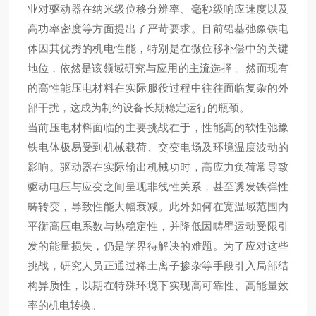
业对驱动器在纳米级位移分辨率、毫秒级响应速度以及
高功率密度等方面提出了严苛要求
。目前铅基弛豫铁电
体因其优秀的机电性能，特别是在微位移补偿中的关键
地位，依然是该领域研究与应用的主流选择
。然而现有
的高性能压电材料在实际服役过程中往往面临复杂的外
部干扰，这成为制约设备长期稳定运行的瓶颈
。
当前压电材料面临的主要挑战在于，性能高的软性弛豫
铁电体极易受到机械载荷、交变电场及环境温度波动的
影响
。驱动器在实际输出机械功时，高应力负荷常导致
驱动电压与应变之间呈现非线性关系，甚至诱发铁弹性
畴转变，导致性能大幅衰减
。此外如何在宽温域范围内
平衡高压电系数与热稳定性，并降低因畴壁运动受限引
发的能量损失，仍是学界待解决的难题
。为了应对这些
挑战，研究人员正通过稀土离子掺杂等手段引入局部结
构异质性，以期在特殊环境下实现高可靠性、高能量效
率的机电转换。