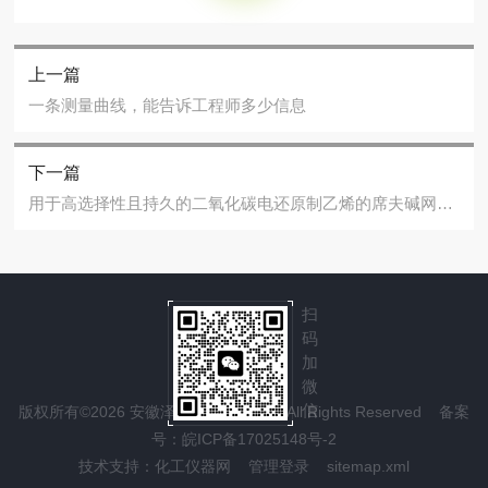
上一篇
一条测量曲线，能告诉工程师多少信息
下一篇
用于高选择性且持久的二氧化碳电还原制乙烯的席夫碱网络协同修饰铜表面研究
扫
码
加
微
信
版权所有©2026 安徽泽攸科技有限公司 All Rights Reserved
备案
号：皖ICP备17025148号-2
技术支持：
化工仪器网
管理登录
sitemap.xml