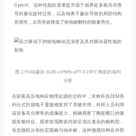
0 pm/V
。这种性能的显著提升源于相界处多相共存诱
导的极化旋转过程，以及
铕离子
掺杂导致的局部结构
异质性，从而有效降低了铁电畴翻转的能量势垒
。
图
2.5%铕掺杂 (0.85-x)PMN-xPT-0.15PZ 陶瓷的瑞利
分析
在探索高压电响应物理起源的过程中，泽攸科技ZEM系
列台式扫描电子显微镜发挥了关键作用，科研人员利用
该设备高分辨率的成像能力，精确观察了陶瓷断口的微
观形貌特征
。观察发现陶瓷内部呈现出复杂的畴构型，
包含随机分布的宏观畴与纳米畴，这种微观结构在外部