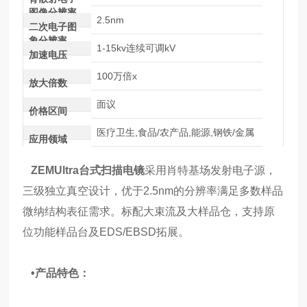
图像分辨率
2.5nm
二次电子图
象分辨率
1-15kv连续可调kV
加速电压
100万倍x
放大倍数
面议
价格区间
医疗卫生,食品/农产品,能源,钢铁/金属
应用领域
ZEMUltra台式扫描电镜
采用肖特基场发射电子源，
三级独立真空设计，优于2.5nm的分辨率满足多数样品
微纳结构表征需求。标配大束流及大样品仓，支持原
位功能样品台及EDS/EBSD拓展。
•产品特色：