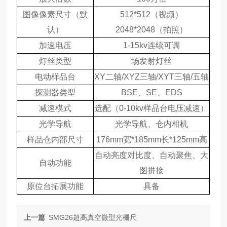
图像像素尺寸（默
512*512（视频）
认）
2048*2048（拍照）
加速电压
1-15kv连续可调
灯丝类型
场发射灯丝
电动样品台
XY二轴/XYZ三轴/XYT三轴/五轴
探测器类型
BSE、SE、EDS
减速模式
选配（0-10kv样品台电压减速）
光学导航
光学导航、仓内相机
样品仓内部尺寸
176mm宽*185mm长*125mm高
自动亮度对比度、自动聚焦、大
自动功能
图拼接
原位台拓展功能
具备
上一篇
SMG26超高真空微型光栅尺