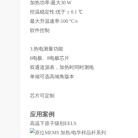
加热功率:最大30 W 电压输出最大 
控温稳定性:优于 ± 0.1 ℃ 电流测量最
最大升温速率:100 °C/s
软件控制 软
3.热电测量功能 4.
6电极、8电极芯片 兼
双通道源表，加热时同时测电 可选双倾
单倾可选高倾角版本
芯片可定制
应用案例
高温下原子级别EELS