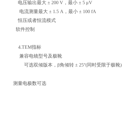
± 200 V，最小 ± 5 μV
大 ± 1.5 A，最小 ± 100 fA
 恒压或者恒流模式
件控制
TEM指标
容电镜型号及极靴
版本，β角倾转 ± 25°(同时受限于极靴)
测量电极数可选